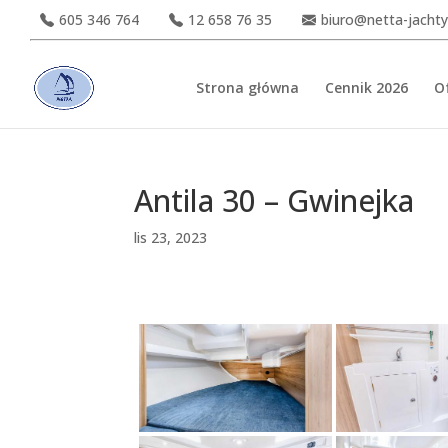
605 346 764
12 658 76 35
biuro@netta-jachty
Strona główna
Cennik 2026
O
Antila 30 – Gwinejka
lis 23, 2023