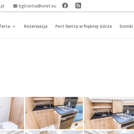
.pl
bgil.netta@onet.eu
ferta
Rezerwacja
Port Netta w Pięknej Górze
Domki 