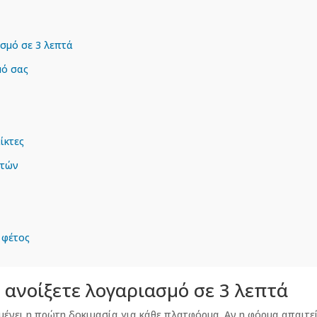
ασμό σε 3 λεπτά
μό σας
αίκτες
ατών
ο φέτος
 ανοίξετε λογαριασμό σε 3 λεπτά
ένει η πρώτη δοκιμασία για κάθε πλατφόρμα. Αν η φόρμα απαιτε