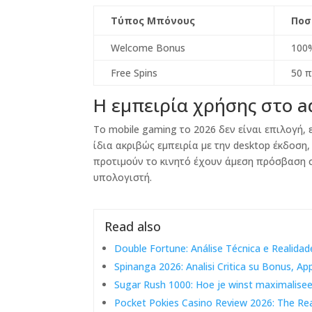
Τύπος Μπόνους
Ποσ
Welcome Bonus
100
Free Spins
50 
Η εμπειρία χρήσης στο a
Το mobile gaming το 2026 δεν είναι επιλογή, 
ίδια ακριβώς εμπειρία με την desktop έκδοση
προτιμούν το κινητό έχουν άμεση πρόσβαση στ
υπολογιστή.
Read also
Double Fortune: Análise Técnica e Realid
Spinanga 2026: Analisi Critica su Bonus, App
Sugar Rush 1000: Hoe je winst maximalisee
Pocket Pokies Casino Review 2026: The Rea