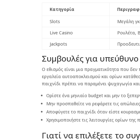
Κατηγορία
Περιγραφ
Slots
Μεγάλη γκ
Live Casino
Ρουλέτα, B
Jackpots
Προοδευτι
Συμβουλές για υπεύθυνο 
Ο εθισμός είναι μια πραγματικότητα που δεν 
εργαλεία αυτοαποκλεισμού και ορίων κατάθεση
παιχνίδι πρέπει να παραμένει ψυχαγωγία και
Ορίστε ένα μηνιαίο budget και μην το ξεπερ
Μην προσπαθείτε να ρεφάρετε τις απώλειες
Αποφύγετε το παιχνίδι όταν είστε κουρασμέ
Χρησιμοποιήστε τις λειτουργίες ορίων της
Γιατί να επιλέξετε το συ