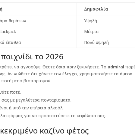
ή
Δημοφιλία
άμα θεμάτων
Υψηλή
lackjack
Μέτρια
κά έπαθλα
Πολύ υψηλή
παιχνίδι το 2026
πρέπει να αγνοούμε. Θέστε όρια πριν ξεκινήσετε. Το
admiral
παρέ
ς. Αν νιώθετε ότι χάνετε τον έλεγχο, χρησιμοποιήστε τα άμεσα.
 ποτέ μέσο βιοπορισμού.
νάτε ποτέ.
 σας με μεγαλύτερα πονταρίσματα.
νοι ή υπό την επήρεια αλκοόλ.
 πλατφόρμας για να προστατεύσετε το κεφάλαιο σας.
γκεκριμένο καζίνο φέτος