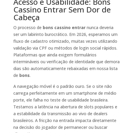
Acesso e Usabilidade: Bons
Cassino Entrar Sem Dor de
Cabeça
O processo de
bons cassino entrar
nunca deveria
ser um labirinto burocrático. Em 2026, esperamos um
fluxo de cadastro otimizado, muitas vezes utilizando
validação via CPF ou métodos de login social rápidos.
Plataformas que ainda exigem formulários
intermináveis ou verificação de identidade que demora
dias são automaticamente rebaixadas em nossa lista
de
bons
.
A navegação móvel é o padrão ouro. Se o site não
carrega perfeitamente em um smartphone de médio
porte, ele falha no teste de usabilidade brasileira.
Testamos a latência na abertura de slots populares e
a estabilidade da transmissão ao vivo de dealers
brasileiros. A fricção na entrada impacta diretamente
na decisão do jogador de permanecer ou buscar