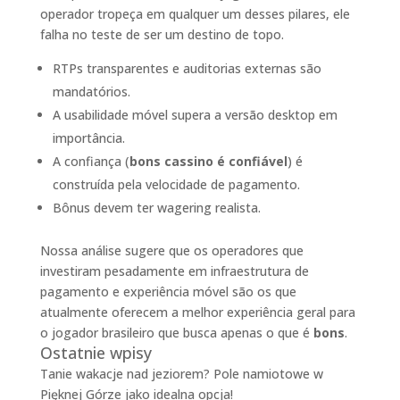
operador tropeça em qualquer um desses pilares, ele
falha no teste de ser um destino de topo.
RTPs transparentes e auditorias externas são
mandatórios.
A usabilidade móvel supera a versão desktop em
importância.
A confiança (
bons cassino é confiável
) é
construída pela velocidade de pagamento.
Bônus devem ter wagering realista.
Nossa análise sugere que os operadores que
investiram pesadamente em infraestrutura de
pagamento e experiência móvel são os que
atualmente oferecem a melhor experiência geral para
o jogador brasileiro que busca apenas o que é
bons
.
Ostatnie wpisy
Tanie wakacje nad jeziorem? Pole namiotowe w
Pięknej Górze jako idealna opcja!