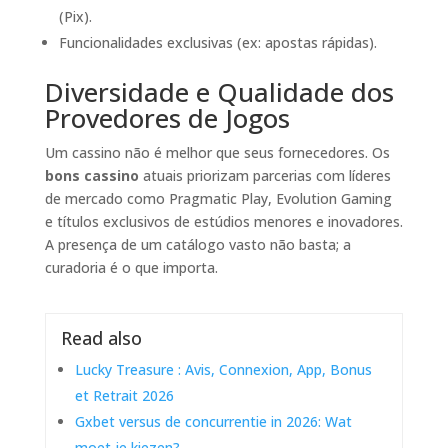
(Pix).
Funcionalidades exclusivas (ex: apostas rápidas).
Diversidade e Qualidade dos
Provedores de Jogos
Um cassino não é melhor que seus fornecedores. Os
bons cassino
atuais priorizam parcerias com líderes
de mercado como Pragmatic Play, Evolution Gaming
e títulos exclusivos de estúdios menores e inovadores.
A presença de um catálogo vasto não basta; a
curadoria é o que importa.
Read also
Lucky Treasure : Avis, Connexion, App, Bonus
et Retrait 2026
Gxbet versus de concurrentie in 2026: Wat
moet je kiezen?