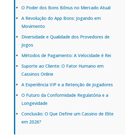
O Poder dos Bons Bônus no Mercado Atual
A Revolução do App Bons: Jogando em
Movimento
Diversidade e Qualidade dos Provedores de
Jogos
Métodos de Pagamento: A Velocidade é Rei
Suporte ao Cliente: O Fator Humano em
Cassinos Online
A Experiência VIP e a Retenção de Jogadores
O Futuro da Conformidade Regulatória e a
Longevidade
Conclusão: O Que Define um Cassino de Elite
em 2026?