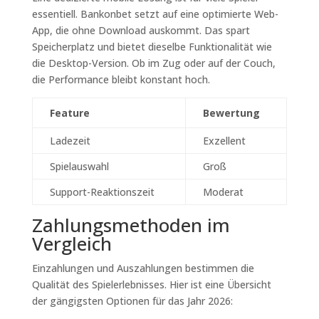
essentiell. Bankonbet setzt auf eine optimierte Web-
App, die ohne Download auskommt. Das spart
Speicherplatz und bietet dieselbe Funktionalität wie
die Desktop-Version. Ob im Zug oder auf der Couch,
die Performance bleibt konstant hoch.
Feature
Bewertung
Ladezeit
Exzellent
Spielauswahl
Groß
Support-Reaktionszeit
Moderat
Zahlungsmethoden im
Vergleich
Einzahlungen und Auszahlungen bestimmen die
Qualität des Spielerlebnisses. Hier ist eine Übersicht
der gängigsten Optionen für das Jahr 2026: