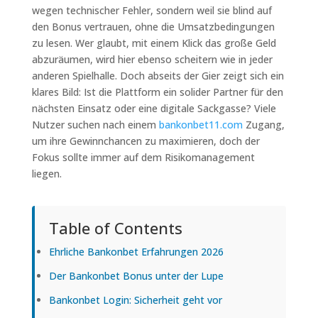
wegen technischer Fehler, sondern weil sie blind auf
den Bonus vertrauen, ohne die Umsatzbedingungen
zu lesen. Wer glaubt, mit einem Klick das große Geld
abzuräumen, wird hier ebenso scheitern wie in jeder
anderen Spielhalle. Doch abseits der Gier zeigt sich ein
klares Bild: Ist die Plattform ein solider Partner für den
nächsten Einsatz oder eine digitale Sackgasse? Viele
Nutzer suchen nach einem
bankonbet11.com
Zugang,
um ihre Gewinnchancen zu maximieren, doch der
Fokus sollte immer auf dem Risikomanagement
liegen.
Table of Contents
Ehrliche Bankonbet Erfahrungen 2026
Der Bankonbet Bonus unter der Lupe
Bankonbet Login: Sicherheit geht vor