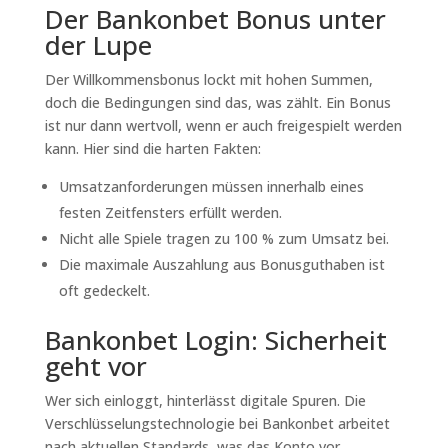
Der Bankonbet Bonus unter
der Lupe
Der Willkommensbonus lockt mit hohen Summen,
doch die Bedingungen sind das, was zählt. Ein Bonus
ist nur dann wertvoll, wenn er auch freigespielt werden
kann. Hier sind die harten Fakten:
Umsatzanforderungen müssen innerhalb eines
festen Zeitfensters erfüllt werden.
Nicht alle Spiele tragen zu 100 % zum Umsatz bei.
Die maximale Auszahlung aus Bonusguthaben ist
oft gedeckelt.
Bankonbet Login: Sicherheit
geht vor
Wer sich einloggt, hinterlässt digitale Spuren. Die
Verschlüsselungstechnologie bei Bankonbet arbeitet
nach aktuellen Standards, was das Konto vor