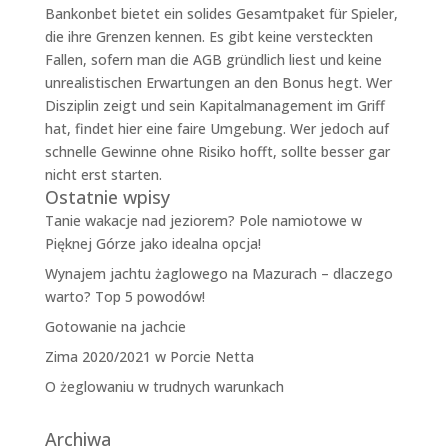
Bankonbet bietet ein solides Gesamtpaket für Spieler,
die ihre Grenzen kennen. Es gibt keine versteckten
Fallen, sofern man die AGB gründlich liest und keine
unrealistischen Erwartungen an den Bonus hegt. Wer
Disziplin zeigt und sein Kapitalmanagement im Griff
hat, findet hier eine faire Umgebung. Wer jedoch auf
schnelle Gewinne ohne Risiko hofft, sollte besser gar
nicht erst starten.
Ostatnie wpisy
Tanie wakacje nad jeziorem? Pole namiotowe w
Pięknej Górze jako idealna opcja!
Wynajem jachtu żaglowego na Mazurach – dlaczego
warto? Top 5 powodów!
Gotowanie na jachcie
Zima 2020/2021 w Porcie Netta
O żeglowaniu w trudnych warunkach
Archiwa