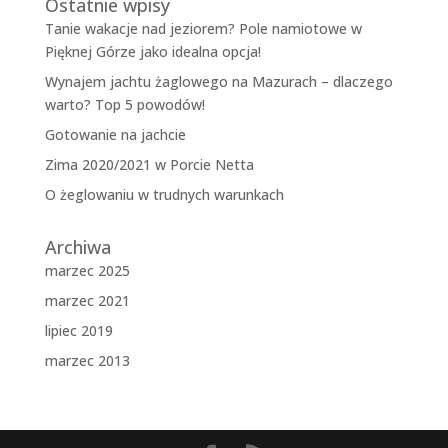
Ostatnie wpisy
Tanie wakacje nad jeziorem? Pole namiotowe w
Pięknej Górze jako idealna opcja!
Wynajem jachtu żaglowego na Mazurach – dlaczego
warto? Top 5 powodów!
Gotowanie na jachcie
Zima 2020/2021 w Porcie Netta
O żeglowaniu w trudnych warunkach
Archiwa
marzec 2025
marzec 2021
lipiec 2019
marzec 2013