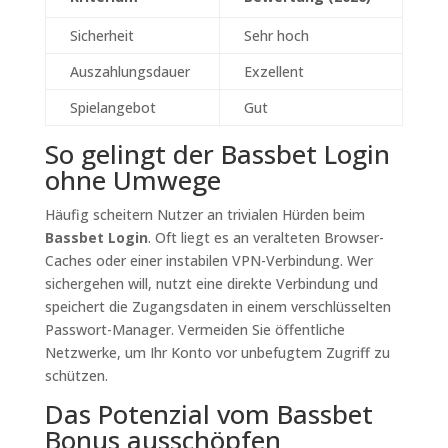
Sicherheit
Sehr hoch
Auszahlungsdauer
Exzellent
Spielangebot
Gut
So gelingt der Bassbet Login
ohne Umwege
Häufig scheitern Nutzer an trivialen Hürden beim
Bassbet Login
. Oft liegt es an veralteten Browser-
Caches oder einer instabilen VPN-Verbindung. Wer
sichergehen will, nutzt eine direkte Verbindung und
speichert die Zugangsdaten in einem verschlüsselten
Passwort-Manager. Vermeiden Sie öffentliche
Netzwerke, um Ihr Konto vor unbefugtem Zugriff zu
schützen.
Das Potenzial vom Bassbet
Bonus ausschöpfen