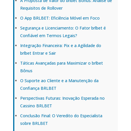
A Proposta de Valor do brlbet Bônus: Análise de
Requisitos de Rollover
O App BRLBET: Eficiência Móvel em Foco
Segurança e Licenciamento: O Fator brlbet é
Confiável em Termos Legais?
Integração Financeira: Pix e a Agilidade do
brlbet Entrar e Sair
Táticas Avançadas para Maximizar o brlbet
Bônus
O Suporte ao Cliente e a Manutenção da
Confiança BRLBET
Perspectivas Futuras: Inovação Esperada no
Cassino BRLBET
Conclusão Final: O Veredito do Especialista
sobre BRLBET