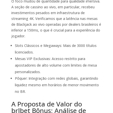
O foco mudou de quantidade para qualidade imersiva.
A seção de cassino ao vivo, em particular, recebeu
investimentos pesados em infraestrutura de
streaming 4K. Verificamos que a latência nas mesas
de Blackjack ao vivo operadas por dealers brasileiros é
inferior a 150ms, o que é crucial para a experiência do
jogador.
Slots Clássicos e Megaways: Mais de 3000 títulos
licenciados.
Mesas VIP Exclusivas: Acesso restrito para
apostadores de alto volume com limites de mesa
personalizados.
Pôquer: Integração com redes globais, garantindo
liquidez mesmo em horários de menor movimento
no BR.
A Proposta de Valor do
brlbet Bônus: Análise de