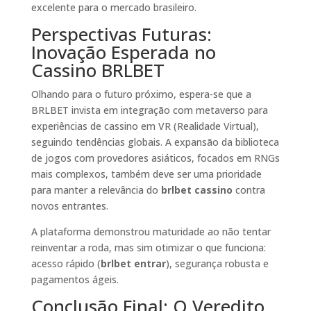
excelente para o mercado brasileiro.
Perspectivas Futuras:
Inovação Esperada no
Cassino BRLBET
Olhando para o futuro próximo, espera-se que a
BRLBET invista em integração com metaverso para
experiências de cassino em VR (Realidade Virtual),
seguindo tendências globais. A expansão da biblioteca
de jogos com provedores asiáticos, focados em RNGs
mais complexos, também deve ser uma prioridade
para manter a relevância do
brlbet cassino
contra
novos entrantes.
A plataforma demonstrou maturidade ao não tentar
reinventar a roda, mas sim otimizar o que funciona:
acesso rápido (
brlbet entrar
), segurança robusta e
pagamentos ágeis.
Conclusão Final: O Veredito