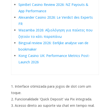
SpinBet Casino Review 2026: NZ Payouts &
App Performance
Alexander Casino 2026: Le Verdict des Experts
FR
Wazamba 2026: Αξιολόγηση για παίκτες που
ζητούν το κάτι παραπάνω
Bingoal review 2026: Eerlijke analyse van de
bookmaker
Kong Casino UK: Performance Metrics Post-
Launch 2026
Interface otimizada para jogos de slot com um
toque.
Funcionalidade 'Quick Deposit’ via Pix integrada.
Acesso direto ao suporte via chat em tempo real.