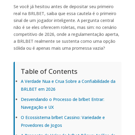
Se você já hesitou antes de depositar seu primeiro
real na BRLBET, saiba que essa cautela é o primeiro
sinal de um jogador inteligente. A pergunta central
não é se eles oferecem roletas, mas sim: no cenário
competitivo de 2026, onde a regulamentação aperta,
a BRLBET realmente se sustenta como uma opção
sólida ou é apenas mais uma promessa vazia?
Table of Contents
A Verdade Nua e Crua Sobre a Confiabilidade da
BRLBET em 2026
Desvendando o Processo de brlbet Entrar:
Navegação e UX
O Ecossistema brlbet Cassino: Variedade e
Provedores de Jogos