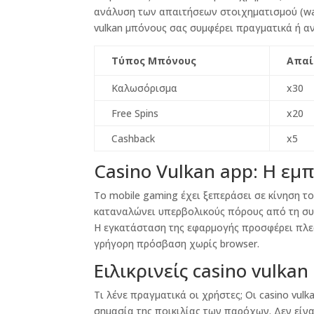
ανάλυση των απαιτήσεων στοιχηματισμού (wage
vulkan μπόνους σας συμφέρει πραγματικά ή αν
Τύπος Μπόνους
Απαί
Καλωσόρισμα
x30
Free Spins
x20
Cashback
x5
Casino Vulkan app: Η εμ
Το mobile gaming έχει ξεπεράσει σε κίνηση το
καταναλώνει υπερβολικούς πόρους από τη συ
Η εγκατάσταση της εφαρμογής προσφέρει πλε
γρήγορη πρόσβαση χωρίς browser.
Ειλικρινείς casino vulka
Τι λένε πραγματικά οι χρήστες; Οι casino vul
σημασία της ποικιλίας των παρόχων. Δεν είναι