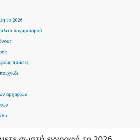
αφή το 2026
σφάλεια λογαριασμού
όνους
hone
ειρους παίκτες
 παιχνίδι
των αρχαρίων
ατών
λάδα
άνετε σωστή εγγραφή το 2026