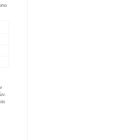
sino
ην
ών.
και