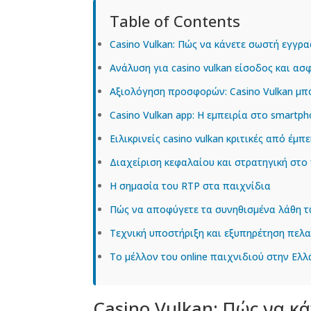
Table of Contents
Casino Vulkan: Πώς να κάνετε σωστή εγγρ
Ανάλυση για casino vulkan είσοδος και α
Αξιολόγηση προσφορών: Casino Vulkan μπ
Casino Vulkan app: Η εμπειρία στο smartp
Ειλικρινείς casino vulkan κριτικές από έμπ
Διαχείριση κεφαλαίου και στρατηγική στο
Η σημασία του RTP στα παιχνίδια
Πώς να αποφύγετε τα συνηθισμένα λάθη 
Τεχνική υποστήριξη και εξυπηρέτηση πελ
Το μέλλον του online παιχνιδιού στην Ελ
Casino Vulkan: Πώς να κ