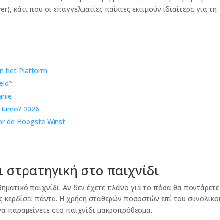
er), κάτι που οι επαγγελματίες παίκτες εκτιμούν ιδιαίτερα για τη
an het Platform
eld?
anie
o Humo? 2026
or de Hoogste Winst
ι στρατηγική στο παιχνίδι
θηματικό παιχνίδι. Αν δεν έχετε πλάνο για το πόσα θα ποντάρετε
ας κερδίσει πάντα. Η χρήση σταθερών ποσοστών επί του συνολικο
 να παραμείνετε στο παιχνίδι μακροπρόθεσμα.