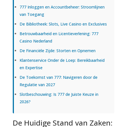
777 Inloggen en Accountbeheer: Stroomlijnen
van Toegang
De Bibliotheek: Slots, Live Casino en Exclusives
Betrouwbaarheid en Licentieverlening: 777
Casino Nederland
De Financiële Zijde: Storten en Opnemen
Klantenservice Onder de Loep: Bereikbaarheid
en Expertise
De Toekomst van 777: Navigeren door de
Regulatie van 2027
Slotbeschouwing: Is 777 de Juiste Keuze in
2026?
De Huidige Stand van Zaken: