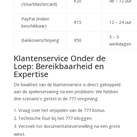
€20
48 – 72 uur
(Visa/Mastercard)
PayPal (indien
€15
12 – 24 uur
beschikbaar)
3 – 5
Bankoverschrijving
€50
werkdagen
Klantenservice Onder de
Loep: Bereikbaarheid en
Expertise
De kwaliteit van de klantenservice is direct gekoppeld
aan de spelerservaring na een probleem. We hebben
drie scenario’s getest in de 777 omgeving:
Vraag over het vrijspelen van de 777 bonus.
Technische fout bij het 777 inloggen.
Verzoek tot documentatieversnelling na een grote
winst.