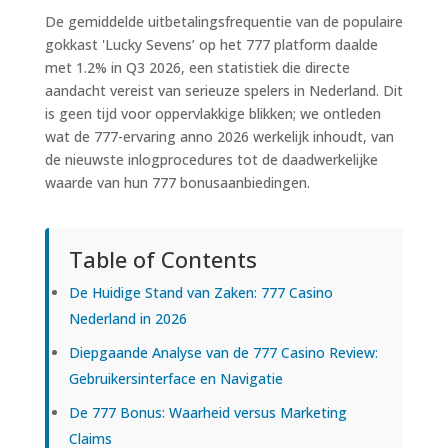
De gemiddelde uitbetalingsfrequentie van de populaire
gokkast 'Lucky Sevens’ op het 777 platform daalde
met 1.2% in Q3 2026, een statistiek die directe
aandacht vereist van serieuze spelers in Nederland. Dit
is geen tijd voor oppervlakkige blikken; we ontleden
wat de 777-ervaring anno 2026 werkelijk inhoudt, van
de nieuwste inlogprocedures tot de daadwerkelijke
waarde van hun 777 bonusaanbiedingen.
Table of Contents
De Huidige Stand van Zaken: 777 Casino
Nederland in 2026
Diepgaande Analyse van de 777 Casino Review:
Gebruikersinterface en Navigatie
De 777 Bonus: Waarheid versus Marketing
Claims