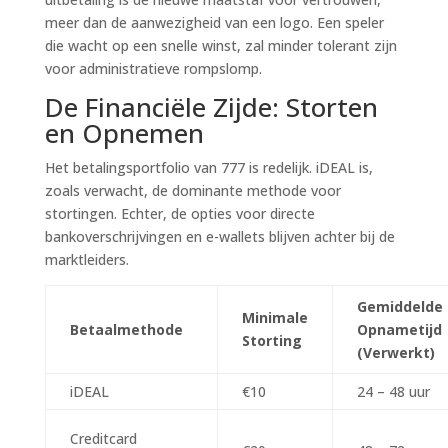
meer dan de aanwezigheid van een logo. Een speler
die wacht op een snelle winst, zal minder tolerant zijn
voor administratieve rompslomp.
De Financiële Zijde: Storten
en Opnemen
Het betalingsportfolio van 777 is redelijk. iDEAL is,
zoals verwacht, de dominante methode voor
stortingen. Echter, de opties voor directe
bankoverschrijvingen en e-wallets blijven achter bij de
marktleiders.
Gemiddelde
Minimale
Betaalmethode
Opnametijd
Storting
(Verwerkt)
iDEAL
€10
24 – 48 uur
Creditcard