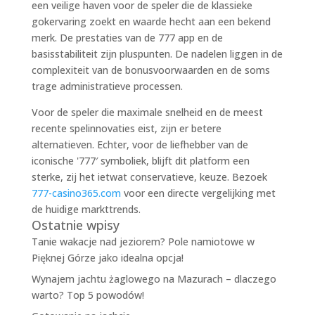
een veilige haven voor de speler die de klassieke
gokervaring zoekt en waarde hecht aan een bekend
merk. De prestaties van de 777 app en de
basisstabiliteit zijn pluspunten. De nadelen liggen in de
complexiteit van de bonusvoorwaarden en de soms
trage administratieve processen.
Voor de speler die maximale snelheid en de meest
recente spelinnovaties eist, zijn er betere
alternatieven. Echter, voor de liefhebber van de
iconische '777′ symboliek, blijft dit platform een
sterke, zij het ietwat conservatieve, keuze. Bezoek
777-casino365.com
voor een directe vergelijking met
de huidige markttrends.
Ostatnie wpisy
Tanie wakacje nad jeziorem? Pole namiotowe w
Pięknej Górze jako idealna opcja!
Wynajem jachtu żaglowego na Mazurach – dlaczego
warto? Top 5 powodów!