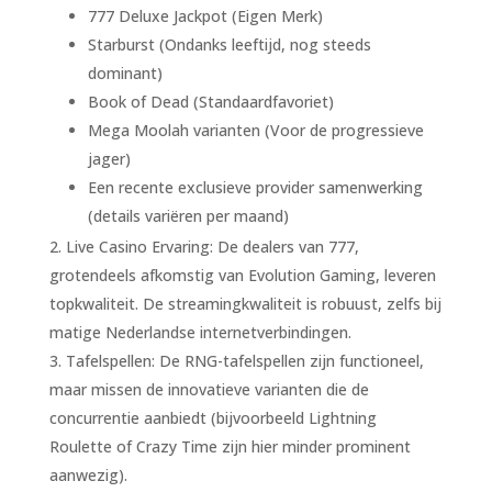
777 Deluxe Jackpot (Eigen Merk)
Starburst (Ondanks leeftijd, nog steeds
dominant)
Book of Dead (Standaardfavoriet)
Mega Moolah varianten (Voor de progressieve
jager)
Een recente exclusieve provider samenwerking
(details variëren per maand)
Live Casino Ervaring: De dealers van 777,
grotendeels afkomstig van Evolution Gaming, leveren
topkwaliteit. De streamingkwaliteit is robuust, zelfs bij
matige Nederlandse internetverbindingen.
Tafelspellen: De RNG-tafelspellen zijn functioneel,
maar missen de innovatieve varianten die de
concurrentie aanbiedt (bijvoorbeeld Lightning
Roulette of Crazy Time zijn hier minder prominent
aanwezig).