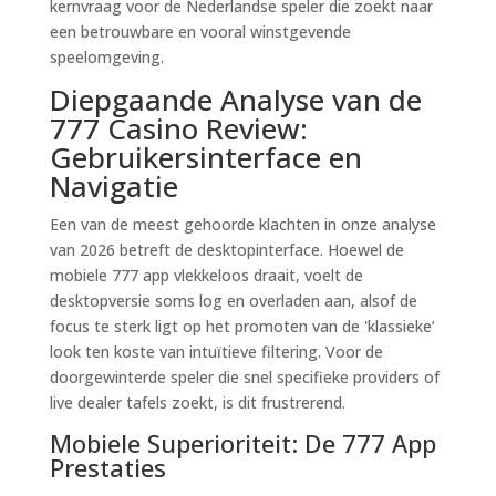
kernvraag voor de Nederlandse speler die zoekt naar
een betrouwbare en vooral winstgevende
speelomgeving.
Diepgaande Analyse van de
777 Casino Review:
Gebruikersinterface en
Navigatie
Een van de meest gehoorde klachten in onze analyse
van 2026 betreft de desktopinterface. Hoewel de
mobiele 777 app vlekkeloos draait, voelt de
desktopversie soms log en overladen aan, alsof de
focus te sterk ligt op het promoten van de 'klassieke’
look ten koste van intuïtieve filtering. Voor de
doorgewinterde speler die snel specifieke providers of
live dealer tafels zoekt, is dit frustrerend.
Mobiele Superioriteit: De 777 App
Prestaties