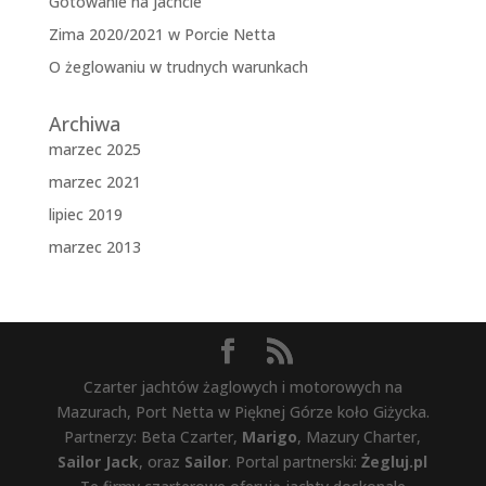
Gotowanie na jachcie
Zima 2020/2021 w Porcie Netta
O żeglowaniu w trudnych warunkach
Archiwa
marzec 2025
marzec 2021
lipiec 2019
marzec 2013
Czarter jachtów żaglowych i motorowych na
Mazurach, Port Netta w Pięknej Górze koło Giżycka.
Partnerzy: Beta Czarter,
Marigo
, Mazury Charter,
Sailor Jack
, oraz
Sailor
. Portal partnerski:
Żegluj.pl