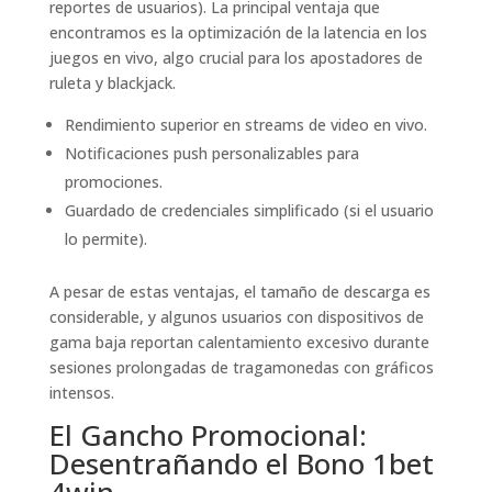
reportes de usuarios). La principal ventaja que
encontramos es la optimización de la latencia en los
juegos en vivo, algo crucial para los apostadores de
ruleta y blackjack.
Rendimiento superior en streams de video en vivo.
Notificaciones push personalizables para
promociones.
Guardado de credenciales simplificado (si el usuario
lo permite).
A pesar de estas ventajas, el tamaño de descarga es
considerable, y algunos usuarios con dispositivos de
gama baja reportan calentamiento excesivo durante
sesiones prolongadas de tragamonedas con gráficos
intensos.
El Gancho Promocional:
Desentrañando el Bono 1bet