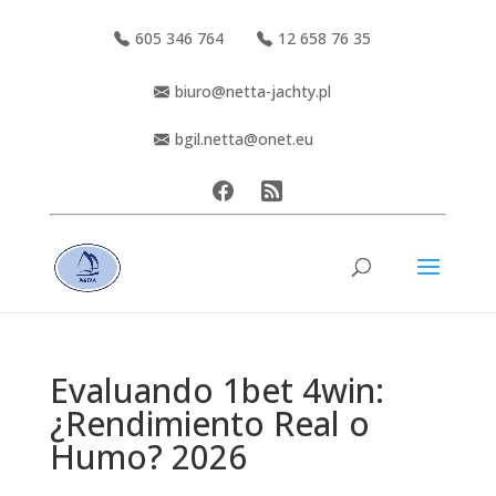
605 346 764
12 658 76 35
biuro@netta-jachty.pl
bgil.netta@onet.eu
Evaluando 1bet 4win:
¿Rendimiento Real o
Humo? 2026