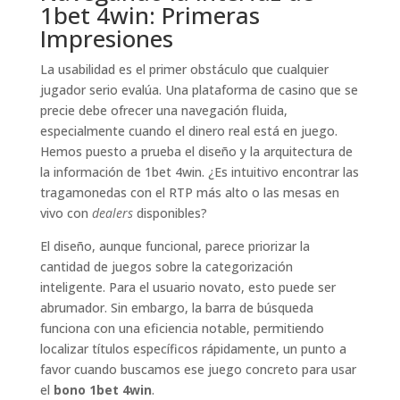
1bet 4win: Primeras
Impresiones
La usabilidad es el primer obstáculo que cualquier
jugador serio evalúa. Una plataforma de casino que se
precie debe ofrecer una navegación fluida,
especialmente cuando el dinero real está en juego.
Hemos puesto a prueba el diseño y la arquitectura de
la información de 1bet 4win. ¿Es intuitivo encontrar las
tragamonedas con el RTP más alto o las mesas en
vivo con
dealers
disponibles?
El diseño, aunque funcional, parece priorizar la
cantidad de juegos sobre la categorización
inteligente. Para el usuario novato, esto puede ser
abrumador. Sin embargo, la barra de búsqueda
funciona con una eficiencia notable, permitiendo
localizar títulos específicos rápidamente, un punto a
favor cuando buscamos ese juego concreto para usar
el
bono 1bet 4win
.