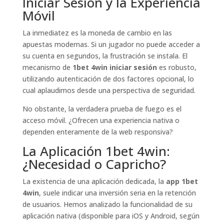
Iniciar Sesión y la Experiencia
Móvil
La inmediatez es la moneda de cambio en las
apuestas modernas. Si un jugador no puede acceder a
su cuenta en segundos, la frustración se instala. El
mecanismo de
1bet 4win iniciar sesión
es robusto,
utilizando autenticación de dos factores opcional, lo
cual aplaudimos desde una perspectiva de seguridad.
No obstante, la verdadera prueba de fuego es el
acceso móvil. ¿Ofrecen una experiencia nativa o
dependen enteramente de la web responsiva?
La Aplicación 1bet 4win:
¿Necesidad o Capricho?
La existencia de una aplicación dedicada, la
app 1bet
4win
, suele indicar una inversión seria en la retención
de usuarios. Hemos analizado la funcionalidad de su
aplicación nativa (disponible para iOS y Android, según