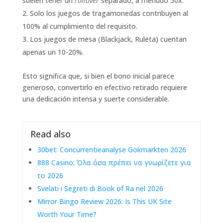
suelen tener un
rollover
separado, a menudo 50x.
Solo los juegos de tragamonedas contribuyen al
100% al cumplimiento del requisito.
Los juegos de mesa (Blackjack, Ruleta) cuentan
apenas un 10-20%.
Esto significa que, si bien el bono inicial parece
generoso, convertirlo en efectivo retirado requiere
una dedicación intensa y suerte considerable.
Read also
30bet: Concurrentieanalyse Gokmarkten 2026
888 Casino: Όλα όσα πρέπει να γνωρίζετε για
το 2026
Svelati i Segreti di Book of Ra nel 2026
Mirror Bingo Review 2026: Is This UK Site
Worth Your Time?