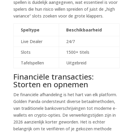
spellen is duidelijk aangegeven, wat essentieel is voor
spelers die hun risico willen spreiden of juist de „high
variance” slots zoeken voor de grote klappers.
Speltype
Beschikbaarheid
Live Dealer
24/7
Slots
1500+ titels
Tafelspellen
Uitgebreid
Financiële transacties:
Storten en opnemen
De financiële afhandeling is het hart van elk platform.
Golden Panda ondersteunt diverse betaalmethoden,
van traditionele bankoverschrijvingen tot moderne e-
wallets en crypto-opties. De verwerkingstijden zijn in
2026 aanzienlijk korter geworden. Het is echter
belangrijk om te verifiëren of je gekozen methode