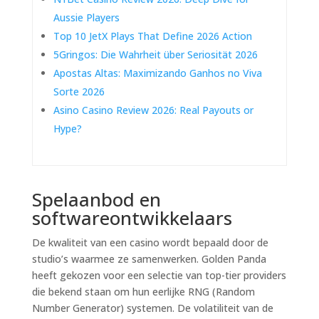
Aussie Players
Top 10 JetX Plays That Define 2026 Action
5Gringos: Die Wahrheit über Seriosität 2026
Apostas Altas: Maximizando Ganhos no Viva
Sorte 2026
Asino Casino Review 2026: Real Payouts or
Hype?
Spelaanbod en
softwareontwikkelaars
De kwaliteit van een casino wordt bepaald door de
studio’s waarmee ze samenwerken. Golden Panda
heeft gekozen voor een selectie van top-tier providers
die bekend staan om hun eerlijke RNG (Random
Number Generator) systemen. De volatiliteit van de