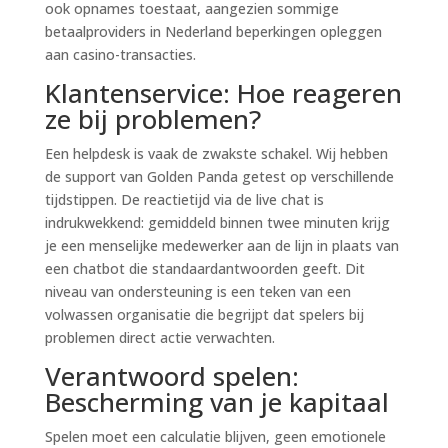
ook opnames toestaat, aangezien sommige
betaalproviders in Nederland beperkingen opleggen
aan casino-transacties.
Klantenservice: Hoe reageren
ze bij problemen?
Een helpdesk is vaak de zwakste schakel. Wij hebben
de support van Golden Panda getest op verschillende
tijdstippen. De reactietijd via de live chat is
indrukwekkend: gemiddeld binnen twee minuten krijg
je een menselijke medewerker aan de lijn in plaats van
een chatbot die standaardantwoorden geeft. Dit
niveau van ondersteuning is een teken van een
volwassen organisatie die begrijpt dat spelers bij
problemen direct actie verwachten.
Verantwoord spelen:
Bescherming van je kapitaal
Spelen moet een calculatie blijven, geen emotionele