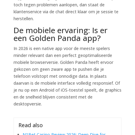
toch tegen problemen aanlopen, dan staat de
klantenservice via de chat direct klaar om je sessie te
herstellen.
De mobiele ervaring: Is er
een Golden Panda app?
In 2026 is een native app voor de meeste spelers
minder relevant dan een perfect geoptimaliseerde
mobiele browserversie. Golden Panda heeft ervoor
gekozen om geen zware app te pushen die je
telefoon volstopt met onnodige data. In plaats
daarvan is de mobiele interface volledig responsief. Of
je nu op een Android of iOS-toestel speelt, de graphics
en de snelheid blijven consistent met de
desktopversie.
Read also
N1Bet Casino Review 2026: Deep Dive for