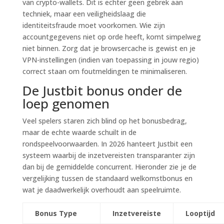
van crypto-wallets. Dit is echter geen gebrek aan
techniek, maar een veiligheidslaag die
identiteitsfraude moet voorkomen. Wie zijn
accountgegevens niet op orde heeft, komt simpelweg
niet binnen. Zorg dat je browsercache is gewist en je
VPN-instellingen (indien van toepassing in jouw regio)
correct staan om foutmeldingen te minimaliseren.
De Justbit bonus onder de
loep genomen
Veel spelers staren zich blind op het bonusbedrag,
maar de echte waarde schuilt in de
rondspeelvoorwaarden. In 2026 hanteert Justbit een
systeem waarbij de inzetvereisten transparanter zijn
dan bij de gemiddelde concurrent. Hieronder zie je de
vergelijking tussen de standaard welkomstbonus en
wat je daadwerkelijk overhoudt aan speelruimte.
Bonus Type
Inzetvereiste
Looptijd