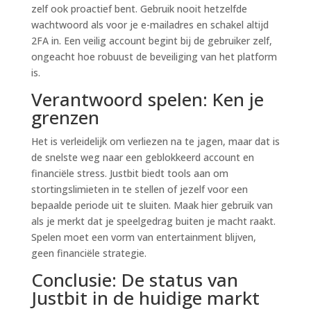
zelf ook proactief bent. Gebruik nooit hetzelfde
wachtwoord als voor je e-mailadres en schakel altijd
2FA in. Een veilig account begint bij de gebruiker zelf,
ongeacht hoe robuust de beveiliging van het platform
is.
Verantwoord spelen: Ken je
grenzen
Het is verleidelijk om verliezen na te jagen, maar dat is
de snelste weg naar een geblokkeerd account en
financiële stress. Justbit biedt tools aan om
stortingslimieten in te stellen of jezelf voor een
bepaalde periode uit te sluiten. Maak hier gebruik van
als je merkt dat je speelgedrag buiten je macht raakt.
Spelen moet een vorm van entertainment blijven,
geen financiële strategie.
Conclusie: De status van
Justbit in de huidige markt