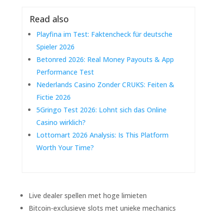
Read also
Playfina im Test: Faktencheck für deutsche
Spieler 2026
Betonred 2026: Real Money Payouts & App
Performance Test
Nederlands Casino Zonder CRUKS: Feiten &
Fictie 2026
5Gringo Test 2026: Lohnt sich das Online
Casino wirklich?
Lottomart 2026 Analysis: Is This Platform
Worth Your Time?
Live dealer spellen met hoge limieten
Bitcoin-exclusieve slots met unieke mechanics