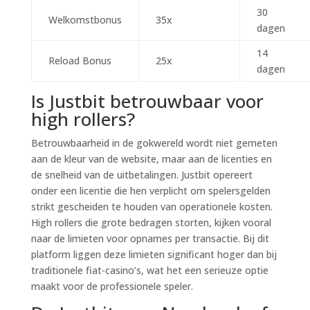
30
Welkomstbonus
35x
dagen
14
Reload Bonus
25x
dagen
Is Justbit betrouwbaar voor
high rollers?
Betrouwbaarheid in de gokwereld wordt niet gemeten
aan de kleur van de website, maar aan de licenties en
de snelheid van de uitbetalingen. Justbit opereert
onder een licentie die hen verplicht om spelersgelden
strikt gescheiden te houden van operationele kosten.
High rollers die grote bedragen storten, kijken vooral
naar de limieten voor opnames per transactie. Bij dit
platform liggen deze limieten significant hoger dan bij
traditionele fiat-casino’s, wat het een serieuze optie
maakt voor de professionele speler.