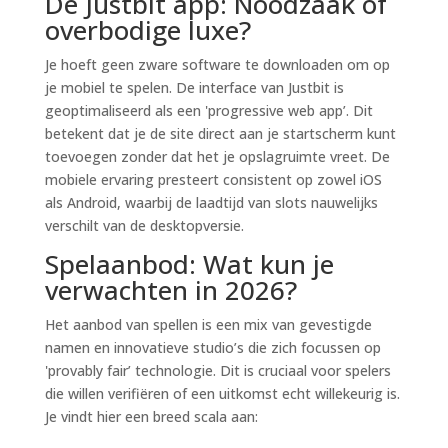
De Justbit app: Noodzaak of
overbodige luxe?
Je hoeft geen zware software te downloaden om op
je mobiel te spelen. De interface van Justbit is
geoptimaliseerd als een 'progressive web app’. Dit
betekent dat je de site direct aan je startscherm kunt
toevoegen zonder dat het je opslagruimte vreet. De
mobiele ervaring presteert consistent op zowel iOS
als Android, waarbij de laadtijd van slots nauwelijks
verschilt van de desktopversie.
Spelaanbod: Wat kun je
verwachten in 2026?
Het aanbod van spellen is een mix van gevestigde
namen en innovatieve studio’s die zich focussen op
'provably fair’ technologie. Dit is cruciaal voor spelers
die willen verifiëren of een uitkomst echt willekeurig is.
Je vindt hier een breed scala aan: