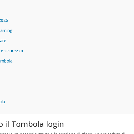
 2026
 gaming
rare
 e sicurezza
Tombola
ola
o il Tombola login