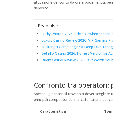
attivazione del conto da ore a pochi minuti, pe
deposito.
Read also
Lucky Pharao 2026: Echte Gewinnchancen 
Luxury Casino Review 2026: VIP Gaming Pr
Is Tiranga Game Legit? A Deep Dive Tira
Betzillo Casino 2026: Honest Verdict for Au
Duelz Casino Review 2026: Is It Worth You
Confronto tra operatori:
Spesso i giocatori si trovano a dover sceglier
principali competitor del mercato italiano per ca
Caratteristica
Tom