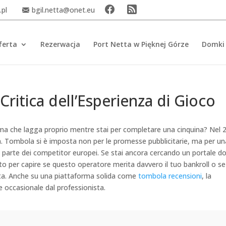
.pl
bgil.netta@onet.eu
ferta
Rezerwacja
Port Netta w Pięknej Górze
Domki 
Critica dell’Esperienza di Gioco
rma che lagga proprio mentre stai per completare una cinquina? Nel 
a. Tombola si è imposta non per le promesse pubblicitarie, ma per un
n parte dei competitor europei. Se stai ancora cercando un portale d
usto per capire se questo operatore merita davvero il tuo bankroll o se
dita. Anche su una piattaforma solida come
tombola recensioni
, la
e occasionale dal professionista.