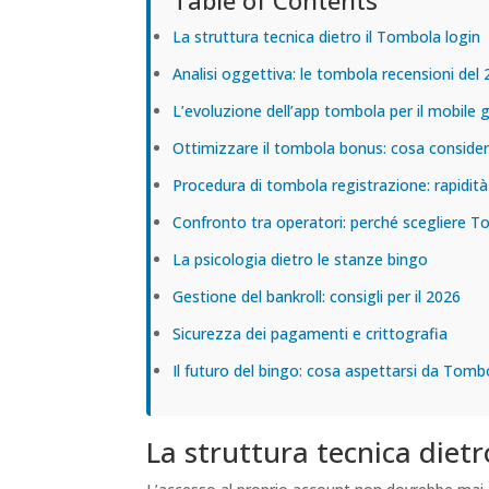
Table of Contents
La struttura tecnica dietro il Tombola login
Analisi oggettiva: le tombola recensioni del
L’evoluzione dell’app tombola per il mobile
Ottimizzare il tombola bonus: cosa conside
Procedura di tombola registrazione: rapidità
Confronto tra operatori: perché scegliere 
La psicologia dietro le stanze bingo
Gestione del bankroll: consigli per il 2026
Sicurezza dei pagamenti e crittografia
Il futuro del bingo: cosa aspettarsi da Tomb
La struttura tecnica dietr