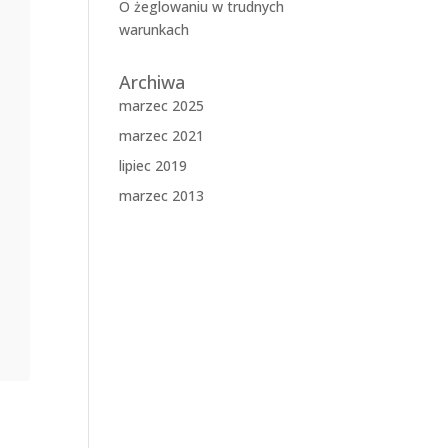
O żeglowaniu w trudnych
warunkach
Archiwa
marzec 2025
marzec 2021
lipiec 2019
marzec 2013