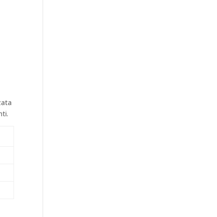
zata
ti.