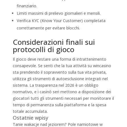
finanziario.
Limiti massimi di prelievo giornalieri e mensili.
Verifica KYC (Know Your Customer) completata
correttamente per evitare blocchi.
Considerazioni finali sui
protocolli di gioco
Il gioco deve restare una forma di intrattenimento
consapevole. Se senti che la tua attività su wincasino
sta prendendo il sopravvento sulla tua vita privata,
utilizza gli strumenti di autoesclusione integrati nel
sistema. La trasparenza nel 2026 è un obbligo
normativo, e i casinò seri mettono a disposizione dei
giocatori tutti gli strumenti necessari per monitorare il
tempo di permanenza sulla piattaforma e la spesa
totale accumulata.
Ostatnie wpisy
Tanie wakacje nad jeziorem? Pole namiotowe w