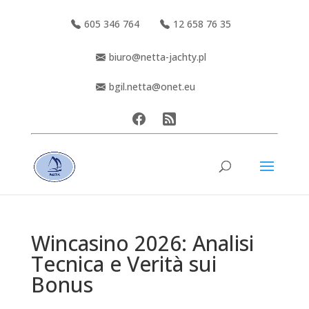
605 346 764
12 658 76 35
biuro@netta-jachty.pl
bgil.netta@onet.eu
Wincasino 2026: Analisi
Tecnica e Verità sui
Bonus