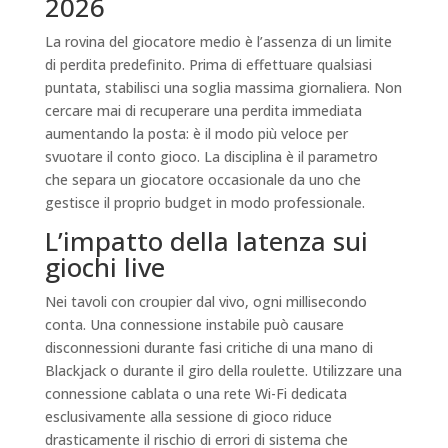
2026
La rovina del giocatore medio è l’assenza di un limite
di perdita predefinito. Prima di effettuare qualsiasi
puntata, stabilisci una soglia massima giornaliera. Non
cercare mai di recuperare una perdita immediata
aumentando la posta: è il modo più veloce per
svuotare il conto gioco. La disciplina è il parametro
che separa un giocatore occasionale da uno che
gestisce il proprio budget in modo professionale.
L’impatto della latenza sui
giochi live
Nei tavoli con croupier dal vivo, ogni millisecondo
conta. Una connessione instabile può causare
disconnessioni durante fasi critiche di una mano di
Blackjack o durante il giro della roulette. Utilizzare una
connessione cablata o una rete Wi-Fi dedicata
esclusivamente alla sessione di gioco riduce
drasticamente il rischio di errori di sistema che