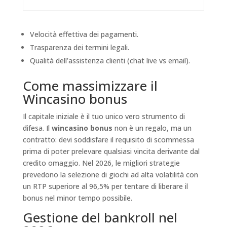
Velocità effettiva dei pagamenti.
Trasparenza dei termini legali.
Qualità dell’assistenza clienti (chat live vs email).
Come massimizzare il
Wincasino bonus
Il capitale iniziale è il tuo unico vero strumento di
difesa. Il
wincasino bonus
non è un regalo, ma un
contratto: devi soddisfare il requisito di scommessa
prima di poter prelevare qualsiasi vincita derivante dal
credito omaggio. Nel 2026, le migliori strategie
prevedono la selezione di giochi ad alta volatilità con
un RTP superiore al 96,5% per tentare di liberare il
bonus nel minor tempo possibile.
Gestione del bankroll nel