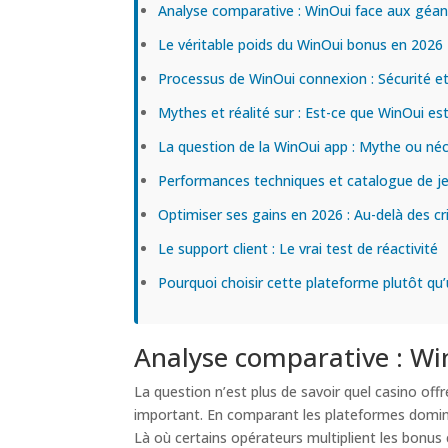
Analyse comparative : WinOui face aux géan
Le véritable poids du WinOui bonus en 2026
Processus de WinOui connexion : Sécurité et
Mythes et réalité sur : Est-ce que WinOui est
La question de la WinOui app : Mythe ou néc
Performances techniques et catalogue de j
Optimiser ses gains en 2026 : Au-delà des cr
Le support client : Le vrai test de réactivité
Pourquoi choisir cette plateforme plutôt qu
Analyse comparative : Wi
La question n’est plus de savoir quel casino offr
important. En comparant les plateformes domina
Là où certains opérateurs multiplient les bonu