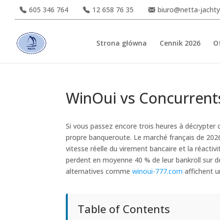
605 346 764
12 658 76 35
biuro@netta-jachty
Strona główna
Cennik 2026
O
WinOui vs Concurrents
Si vous passez encore trois heures à décrypter 
propre banqueroute. Le marché français de 2026 e
vitesse réelle du virement bancaire et la réactiv
perdent en moyenne 40 % de leur bankroll sur d
alternatives comme
winoui-777.com
affichent u
Table of Contents