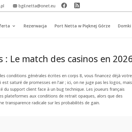
.pl
bgil.netta@onet.eu
ferta
Rezerwacja
Port Netta w Pięknej Górze
Domki 
 : Le match des casinos en 202
des conditions générales écrites en corps 8, vous financez déjà votr
st saturé de promesses en l’air ; ici, on ne juge pas les logos, mais
ité du support client face à un bug technique. Les joueurs français
es plateformes aux conditions de retrait opaques, alors que des
ne transparence radicale sur les probabilités de gain.