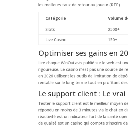
les meilleurs taux de retour au joueur (RTP).
Catégorie
Volume d
Slots
2500+
Live Casino
150+
Optimiser ses gains en 20
Lire chaque WinOui avis publié sur le web est u
rigoureuse. Le casino n’est pas une source de re
en 2026 utilisent les outils de limitation de dépô
rentable sur le long terme tout en profitant de
Le support client : Le vrai
Tester le support client est le meilleur moyen de 
répondu en moins de 3 minutes via le chat en di
réactivité est un indicateur fort de la santé opé
de qualité est un casino qui compte s’inscrire da