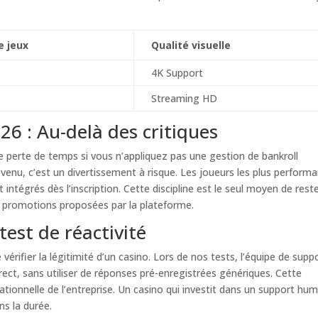
e jeux
Qualité visuelle
4K Support
Streaming HD
26 : Au-delà des critiques
ne perte de temps si vous n’appliquez pas une gestion de bankroll
venu, c’est un divertissement à risque. Les joueurs les plus perform
t intégrés dès l’inscription. Cette discipline est le seul moyen de rest
s promotions proposées par la plateforme.
 test de réactivité
vérifier la légitimité d’un casino. Lors de nos tests, l’équipe de supp
rect, sans utiliser de réponses pré-enregistrées génériques. Cette
rationnelle de l’entreprise. Un casino qui investit dans un support hu
ns la durée.