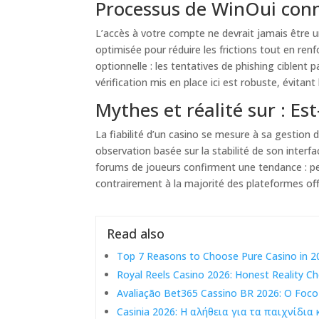
Processus de WinOui conne
L’accès à votre compte ne devrait jamais être
optimisée pour réduire les frictions tout en renf
optionnelle : les tentatives de phishing ciblent
vérification mis en place ici est robuste, évitant
Mythes et réalité sur : Es
La fiabilité d’un casino se mesure à sa gestion de
observation basée sur la stabilité de son interfa
forums de joueurs confirment une tendance : pe
contrairement à la majorité des plateformes offs
Read also
Top 7 Reasons to Choose Pure Casino in 2
Royal Reels Casino 2026: Honest Reality C
Avaliação Bet365 Cassino BR 2026: O Foco
Casinia 2026: Η αλήθεια για τα παιχνίδια