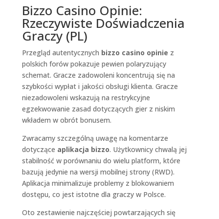
Bizzo Casino Opinie:
Rzeczywiste Doświadczenia
Graczy (PL)
Przegląd autentycznych
bizzo casino opinie
z
polskich forów pokazuje pewien polaryzujący
schemat. Gracze zadowoleni koncentrują się na
szybkości wypłat i jakości obsługi klienta. Gracze
niezadowoleni wskazują na restrykcyjne
egzekwowanie zasad dotyczących gier z niskim
wkładem w obrót bonusem.
Zwracamy szczególną uwagę na komentarze
dotyczące
aplikacja bizzo
. Użytkownicy chwalą jej
stabilność w porównaniu do wielu platform, które
bazują jedynie na wersji mobilnej strony (RWD).
Aplikacja minimalizuje problemy z blokowaniem
dostępu, co jest istotne dla graczy w Polsce.
Oto zestawienie najczęściej powtarzających się