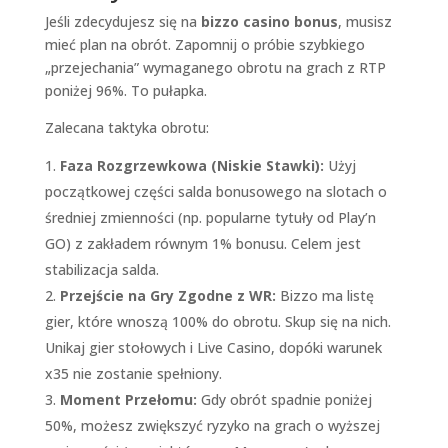
Jeśli zdecydujesz się na
bizzo casino bonus
, musisz
mieć plan na obrót. Zapomnij o próbie szybkiego
„przejechania” wymaganego obrotu na grach z RTP
poniżej 96%. To pułapka.
Zalecana taktyka obrotu:
Faza Rozgrzewkowa (Niskie Stawki):
Użyj
początkowej części salda bonusowego na slotach o
średniej zmienności (np. popularne tytuły od Play’n
GO) z zakładem równym 1% bonusu. Celem jest
stabilizacja salda.
Przejście na Gry Zgodne z WR:
Bizzo ma listę
gier, które wnoszą 100% do obrotu. Skup się na nich.
Unikaj gier stołowych i Live Casino, dopóki warunek
x35 nie zostanie spełniony.
Moment Przełomu:
Gdy obrót spadnie poniżej
50%, możesz zwiększyć ryzyko na grach o wyższej