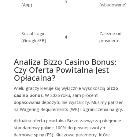
5
(App)
(wbudowane)
Social Login
Zależne od
4
(Google/FB)
providera
Analiza Bizzo Casino Bonus:
Czy Oferta Powitalna Jest
Opłacalna?
Wielu graczy kieruje się wyłącznie wysokością
bizzo
casino bonus
. W 2026 roku, sam procent
dopasowania depozytu nie wystarczy. Musimy patrzeć
na Wagering Requirements (WR) i ograniczenia na gry.
Aktualna oferta powitalna Bizzo zazwyczaj obejmuje
standardowy pakiet: 100% do pewnej kwoty +
darmowe spiny (FS). Kluczowe parametry, które