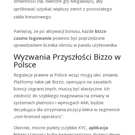
zmienności (np. niektóre gry Megaways), aby
spróbować uzyskać większy zwrot z pozostałego
salda bonusowego.
Pamiętaj, że po aktywacji bonusu, każde
bizzo
casino logowanie
powinno być poprzedzone
sprawdzeniem licznika obrotu w panelu użytkownika.
Wyzwania Przyszłości Bizzo w
Polsce
Regulacje prawne w Polsce wciąż mogą ulec zmianie.
Platformy takie jak Bizzo, operujące na zasadach
licencji zagranicznych, muszą być elastyczne. Ich
zdolność do szybkiego reagowania na zmiany w
systemach płatności i wymogach AML będzie
decydująca dla utrzymania pozycji lidera w segmencie
„non-licensed operators”.
Obecnie, mocne punkty (szybkie KYC,
aplikacja
bizzo
) stanowią bufor bezpieczeństwa. Potencjalnym