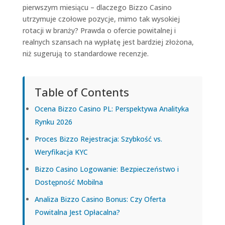
pierwszym miesiącu – dlaczego Bizzo Casino
utrzymuje czołowe pozycje, mimo tak wysokiej
rotacji w branży? Prawda o ofercie powitalnej i
realnych szansach na wypłatę jest bardziej złożona,
niż sugerują to standardowe recenzje.
Table of Contents
Ocena Bizzo Casino PL: Perspektywa Analityka
Rynku 2026
Proces Bizzo Rejestracja: Szybkość vs.
Weryfikacja KYC
Bizzo Casino Logowanie: Bezpieczeństwo i
Dostępność Mobilna
Analiza Bizzo Casino Bonus: Czy Oferta
Powitalna Jest Opłacalna?