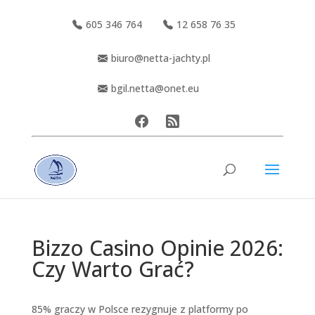
605 346 764
12 658 76 35
biuro@netta-jachty.pl
bgil.netta@onet.eu
Bizzo Casino Opinie 2026:
Czy Warto Grać?
85% graczy w Polsce rezygnuje z platformy po