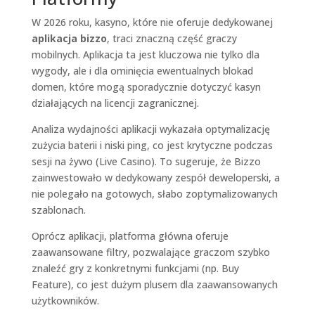
W 2026 roku, kasyno, które nie oferuje dedykowanej
aplikacja bizzo
, traci znaczną część graczy
mobilnych. Aplikacja ta jest kluczowa nie tylko dla
wygody, ale i dla ominięcia ewentualnych blokad
domen, które mogą sporadycznie dotyczyć kasyn
działających na licencji zagranicznej.
Analiza wydajności aplikacji wykazała optymalizację
zużycia baterii i niski ping, co jest krytyczne podczas
sesji na żywo (Live Casino). To sugeruje, że Bizzo
zainwestowało w dedykowany zespół deweloperski, a
nie polegało na gotowych, słabo zoptymalizowanych
szablonach.
Oprócz aplikacji, platforma główna oferuje
zaawansowane filtry, pozwalające graczom szybko
znaleźć gry z konkretnymi funkcjami (np. Buy
Feature), co jest dużym plusem dla zaawansowanych
użytkowników.