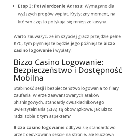
Etap 3: Potwierdzenie Adresu:
Wymagane dla
wyższych progów wypłat. Krytyczny moment, na
którym często potykają się mniejsze kasyna.
Warto zauważyć, że im szybciej gracz przejdzie pełne
KYC, tym płynniejsze będzie jego późniejsze
bizzo
casino logowanie
i wypłaty.
Bizzo Casino Logowanie:
Bezpieczeństwo i Dostępność
Mobilna
Stabilność sesji i bezpieczeństwo logowania to filary
zaufania. W erze zaawansowanych ataków
phishingowych, standardy dwuskładnikowego
uwierzytelniania (2FA) są obowiązkowe. Jak Bizzo
radzi sobie z tym aspektem?
Bizzo casino logowanie
odbywa się standardowo
przez dedykowaną sekcję na stronie, ale kluczową