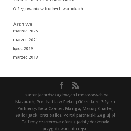
O żeglowaniu w trudnych warunkach
Archiwa
marzec 2025
marzec 2021
lipiec 2019
marzec 2013
Czarter jachtów żaglowych i motorowych na
Mazurach, Port Netta w Pięknej Górze koło Giżycka.
Partnerzy: Beta Czarter,
Marigo
, Mazury Charter,
Sailor Jack
, oraz
Sailor
. Portal partnerski:
Żegluj.pl
Te firmy czarterowe oferują jachty doskonale
przygotowane do rejsu.