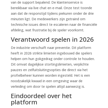
van de support bepalend. De klantenservice is
bereikbaar via live chat en e-mail. Onze test toonde
aan dat de responstijd tijdens piekuren onder de drie
minuten ligt. De medewerkers zijn getraind om
technische issues direct te escaleren naar de financiële
afdeling, wat frustratie bij de speler voorkomt.
Verantwoord spelen in 2026
De industrie verschuift naar preventie. Dit platform
heeft in 2026 strikte limieten ingebouwd die spelers
helpen om hun gokgedrag onder controle te houden.
Dit omvat dagelijkse stortingslimieten, verplichte
pauzes en zelfuitsluitingsopties die direct via het
profielbeheer kunnen worden ingesteld. Het is een
noodzakelijk kwaad in een omgeving waar de
verleiding om door te spelen altijd aanwezig is.
Eindoordeel over het
platform