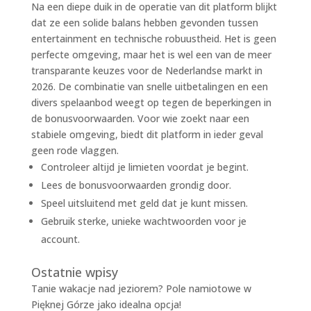
Na een diepe duik in de operatie van dit platform blijkt
dat ze een solide balans hebben gevonden tussen
entertainment en technische robuustheid. Het is geen
perfecte omgeving, maar het is wel een van de meer
transparante keuzes voor de Nederlandse markt in
2026. De combinatie van snelle uitbetalingen en een
divers spelaanbod weegt op tegen de beperkingen in
de bonusvoorwaarden. Voor wie zoekt naar een
stabiele omgeving, biedt dit platform in ieder geval
geen rode vlaggen.
Controleer altijd je limieten voordat je begint.
Lees de bonusvoorwaarden grondig door.
Speel uitsluitend met geld dat je kunt missen.
Gebruik sterke, unieke wachtwoorden voor je
account.
Ostatnie wpisy
Tanie wakacje nad jeziorem? Pole namiotowe w
Pięknej Górze jako idealna opcja!