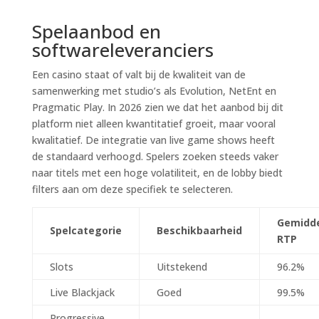
Spelaanbod en
softwareleveranciers
Een casino staat of valt bij de kwaliteit van de
samenwerking met studio’s als Evolution, NetEnt en
Pragmatic Play. In 2026 zien we dat het aanbod bij dit
platform niet alleen kwantitatief groeit, maar vooral
kwalitatief. De integratie van live game shows heeft
de standaard verhoogd. Spelers zoeken steeds vaker
naar titels met een hoge volatiliteit, en de lobby biedt
filters aan om deze specifiek te selecteren.
Gemidd
Spelcategorie
Beschikbaarheid
RTP
Slots
Uitstekend
96.2%
Live Blackjack
Goed
99.5%
Progressive