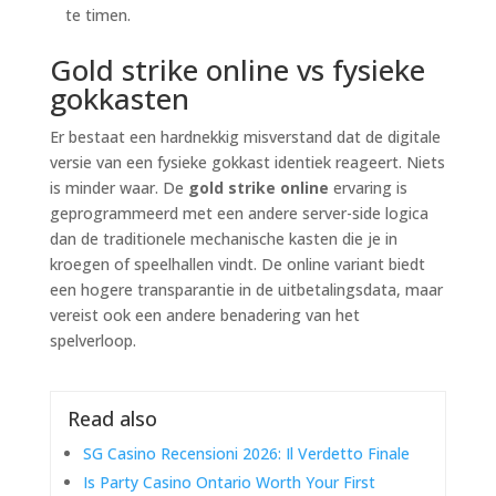
te timen.
Gold strike online vs fysieke
gokkasten
Er bestaat een hardnekkig misverstand dat de digitale
versie van een fysieke gokkast identiek reageert. Niets
is minder waar. De
gold strike online
ervaring is
geprogrammeerd met een andere server-side logica
dan de traditionele mechanische kasten die je in
kroegen of speelhallen vindt. De online variant biedt
een hogere transparantie in de uitbetalingsdata, maar
vereist ook een andere benadering van het
spelverloop.
Read also
SG Casino Recensioni 2026: Il Verdetto Finale
Is Party Casino Ontario Worth Your First