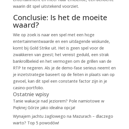
waarin dit spel uitstekend voorziet.
Conclusie: Is het de moeite
waard?
Wie op zoek is naar een spel met een hoge
entertainmentwaarde en een uitdagende wiskunde,
komt bij Gold Strike uit. Het is geen spel voor de
zwakkeren van geest; het vereist geduld, een strak
bankrollbeleid en het vermogen om de grillen van de
RTP te negeren. Als je de demo-fase serieus neemt en
je inzetstrategie baseert op de feiten in plaats van op
gevoel, kan dit spel een constante factor zijn in je
casino-portfolio.
Ostatnie wpisy
Tanie wakacje nad jeziorem? Pole namiotowe w
Pięknej Górze jako idealna opcja!
Wynajem jachtu żaglowego na Mazurach – dlaczego
warto? Top 5 powodów!