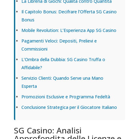
La Libreria di Giochi: Qualità contro Quantità
Il Capitolo Bonus: Decifrare l’Offerta SG Casino
Bonus
Mobile Revolution: L’Esperienza App SG Casino
Pagamenti Veloci: Depositi, Prelievi e
Commissioni
L’Ombra della Dubbia: SG Casino Truffa o
Affidabile?
Servizio Clienti: Quando Serve una Mano
Esperta
Promozioni Esclusive e Programma Fedeltà
Conclusione Strategica per il Giocatore Italiano
SG Casino: Analisi
Approfondita delle Licenze e