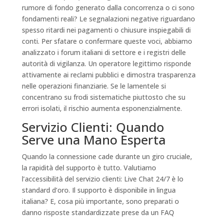
rumore di fondo generato dalla concorrenza o ci sono
fondamenti reali? Le segnalazioni negative riguardano
spesso ritardi nei pagamenti o chiusure inspiegabili di
conti. Per sfatare o confermare queste voci, abbiamo
analizzato i forum italiani di settore e i registri delle
autorità di vigilanza. Un operatore legittimo risponde
attivamente ai reclami pubblici e dimostra trasparenza
nelle operazioni finanziarie. Se le lamentele si
concentrano su frodi sistematiche piuttosto che su
errori isolati, il rischio aumenta esponenzialmente.
Servizio Clienti: Quando
Serve una Mano Esperta
Quando la connessione cade durante un giro cruciale,
la rapidità del supporto è tutto. Valutiamo
l’accessibilità del servizio clienti: Live Chat 24/7 è lo
standard d’oro. Il supporto è disponibile in lingua
italiana? E, cosa più importante, sono preparati o
danno risposte standardizzate prese da un FAQ