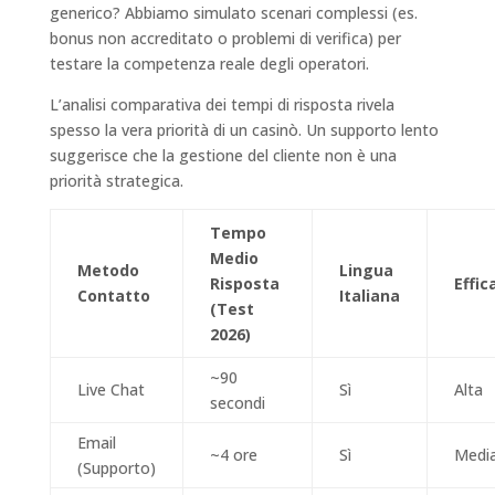
generico? Abbiamo simulato scenari complessi (es.
bonus non accreditato o problemi di verifica) per
testare la competenza reale degli operatori.
L’analisi comparativa dei tempi di risposta rivela
spesso la vera priorità di un casinò. Un supporto lento
suggerisce che la gestione del cliente non è una
priorità strategica.
Tempo
Medio
Metodo
Lingua
Risposta
Effic
Contatto
Italiana
(Test
2026)
~90
Live Chat
Sì
Alta
secondi
Email
~4 ore
Sì
Medi
(Supporto)