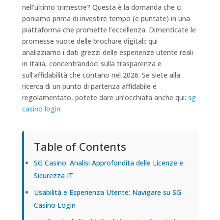
nell’ultimo trimestre? Questa è la domanda che ci
poniamo prima di investire tempo (e puntate) in una
piattaforma che promette l’eccellenza. Dimenticate le
promesse vuote delle brochure digitali; qui
analizziamo i dati grezzi delle esperienze utente reali
in Italia, concentrandoci sulla trasparenza e
sull’affidabilità che contano nel 2026. Se siete alla
ricerca di un punto di partenza affidabile e
regolamentato, potete dare un’occhiata anche qui:
sg
casino login
.
Table of Contents
SG Casino: Analisi Approfondita delle Licenze e
Sicurezza IT
Usabilità e Esperienza Utente: Navigare su SG
Casino Login