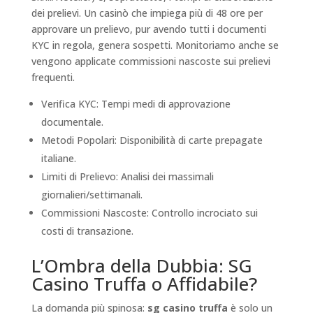
dei prelievi. Un casinò che impiega più di 48 ore per
approvare un prelievo, pur avendo tutti i documenti
KYC in regola, genera sospetti. Monitoriamo anche se
vengono applicate commissioni nascoste sui prelievi
frequenti.
Verifica KYC: Tempi medi di approvazione
documentale.
Metodi Popolari: Disponibilità di carte prepagate
italiane.
Limiti di Prelievo: Analisi dei massimali
giornalieri/settimanali.
Commissioni Nascoste: Controllo incrociato sui
costi di transazione.
L’Ombra della Dubbia: SG
Casino Truffa o Affidabile?
La domanda più spinosa:
sg casino truffa
è solo un