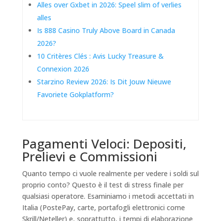
Alles over Gxbet in 2026: Speel slim of verlies
alles
Is 888 Casino Truly Above Board in Canada
2026?
10 Critères Clés : Avis Lucky Treasure &
Connexion 2026
Starzino Review 2026: Is Dit Jouw Nieuwe
Favoriete Gokplatform?
Pagamenti Veloci: Depositi,
Prelievi e Commissioni
Quanto tempo ci vuole realmente per vedere i soldi sul
proprio conto? Questo è il test di stress finale per
qualsiasi operatore. Esaminiamo i metodi accettati in
Italia (PostePay, carte, portafogli elettronici come
Skrill/Neteller) e, soprattutto, i tempi di elaborazione